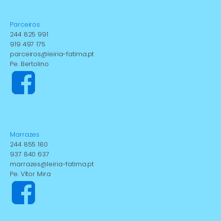
Parceiros
244 825 991
919 497 175
parceiros@leiria-fatima.pt
Pe. Bertolino
Marrazes
244 855 180
937 840 637
marrazes@leiria-fatima.pt
Pe. Vítor Mira