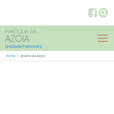
PARÓQUIA DA
AZOIA
Unidade Pastoral 2
Home
»
Jovens da Azoia...