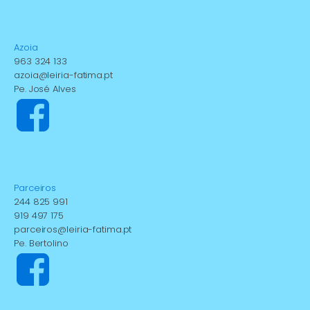
Azoia
963 324 133
azoia@leiria-fatima.pt
Pe. José Alves
Parceiros
244 825 991
919 497 175
parceiros@leiria-fatima.pt
Pe. Bertolino