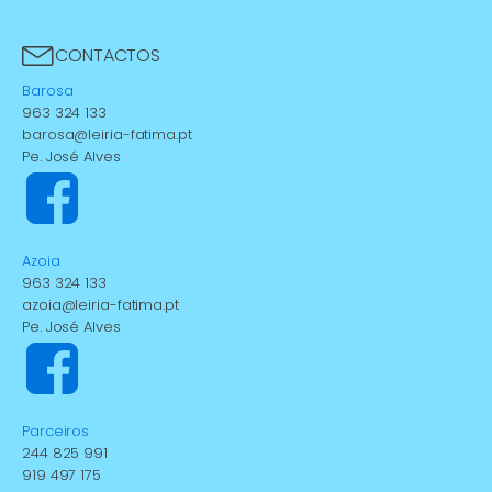
CONTACTOS
Barosa
963 324 133
barosa@leiria-fatima.pt
Pe. José Alves
Azoia
963 324 133
azoia@leiria-fatima.pt
Pe. José Alves
Parceiros
244 825 991
919 497 175