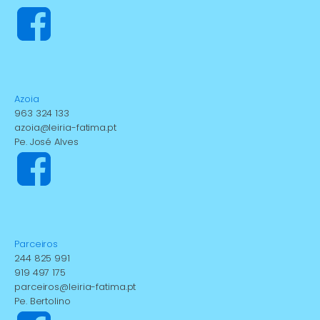
Azoia
963 324 133
azoia@leiria-fatima.pt
Pe. José Alves
Parceiros
244 825 991
919 497 175
parceiros@leiria-fatima.pt
Pe. Bertolino