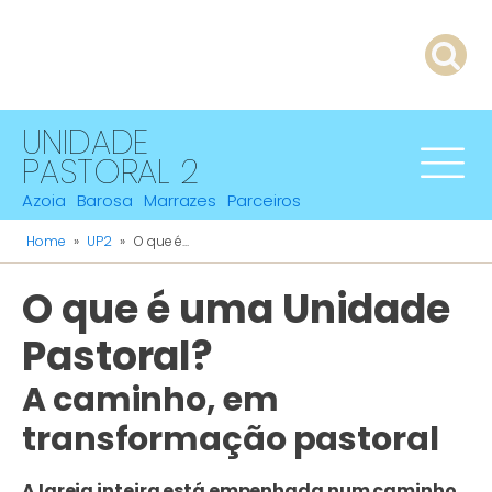
UNIDADE
PASTORAL 2
Azoia
Barosa
Marrazes
Parceiros
Home
»
UP2
»
O que é...
O que é uma Unidade
Pastoral?
A caminho, em
transformação pastoral
A Igreja inteira está empenhada num caminho