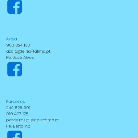
Azoia
963 324 133
azoia@leiria-fatima.pt
Pe. José Alves
Parceiros
244 825 991
919 497 175
parceiros@leiria-fatima.pt
Pe. Bertolino