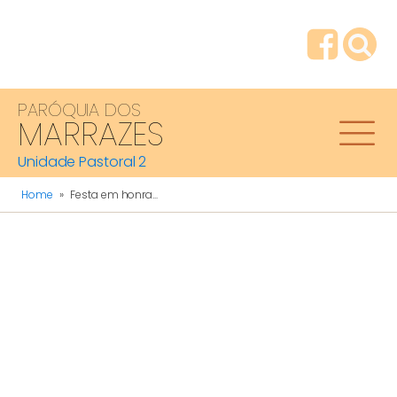
PARÓQUIA DOS
MARRAZES
Unidade Pastoral 2
Home
»
Festa em honra...