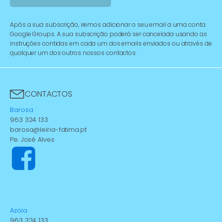
Após a sua subscrição, iremos adicionar o seu email a uma conta
Google Groups. A sua subscrição poderá ser cancelada usando as
instruções contidas em cada um dos emails enviados ou através de
qualquer um dos outros nossos contactos.
CONTACTOS
Barosa
963 324 133
barosa@leiria-fatima.pt
Pe. José Alves
Azoia
963 324 133