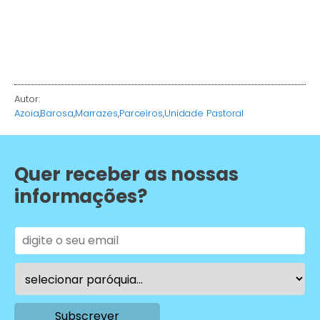
Autor:
Azoia
,
Barosa
,
Marrazes
,
Parceiros
,
Unidade Pastoral
Quer receber as nossas
informações?