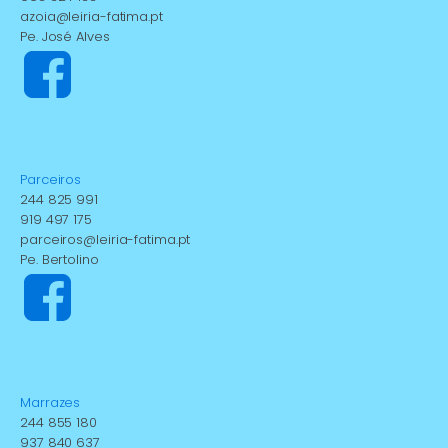
azoia@leiria-fatima.pt
Pe. José Alves
Parceiros
244 825 991
919 497 175
parceiros@leiria-fatima.pt
Pe. Bertolino
Marrazes
244 855 180
937 840 637