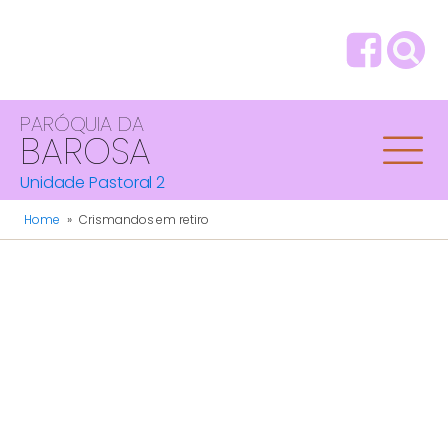
PARÓQUIA DA
BAROSA
Unidade Pastoral 2
Home
»
Crismandos em retiro